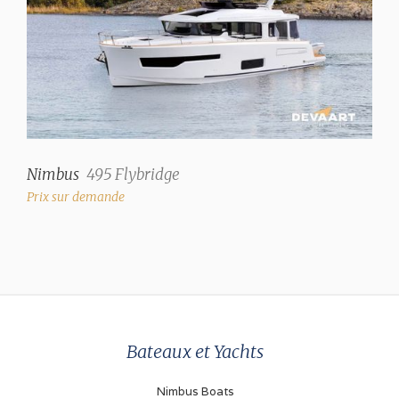
✓
Réfrigérateur
✓
Chauffage
Air chaud
Nimbus
495 Flybridge
Prix sur demande
Motorisation et Équipement
Nombre de moteurs
2
Marque
Volvo Penta
Modèle
Bateaux et Yachts
TAMD 41P
Nimbus Boats