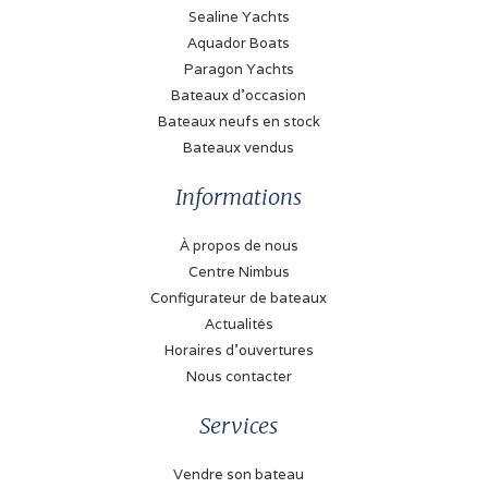
Puissance (chacun)
Sealine Yachts
200 cv
Aquador Boats
Paragon Yachts
Type de transmission
Bateaux d'occasion
Moteur inboard avec
Bateaux neufs en stock
arbre
Bateaux vendus
Typ de essence
Informations
Gasoil
À propos de nous
Propulsion
Centre Nimbus
Propellor
Configurateur de bateaux
Actualités
Réservoir de carburant
Horaires d'ouvertures
700 Litre
Nous contacter
Propulseur d'étrave
Services
Électrique
Vendre son bateau
Propulseur de poupe