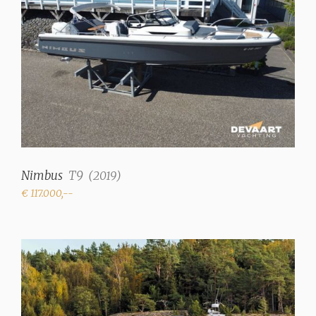
Système d'eau
Pressure system
Eau chaude
✓
Douches
1
Toilettes
Nimbus
T9
(
2019
)
1 (électrique)
€ 117.000,--
Radio/CD
✓
Cuisinier
gaz à 2 brûleurs
Four