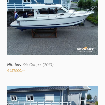
Intérieur
Salon
✓
Nombre de cabines
2
Nb. de couchettes
4
Type d'intérieur
Nimbus
335 Coupe
(
2010
)
Teakhout afwerking,
blauwe stoffering
€ 187.000,--
Réservoir d'eau
450 litre
Réservoir eaux noires
75 Litre