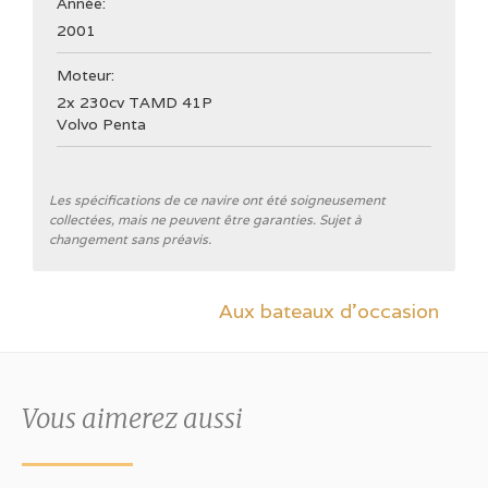
Année:
2001
Moteur:
2x 230cv TAMD 41P
Volvo Penta
Général
Les spécifications de ce navire ont été soigneusement
collectées, mais ne peuvent être garanties. Sujet à
Chantier naval
changement sans préavis.
Nimbus Boats
Catégorie CE
Aux bateaux d'occasion
B
Type de coque
V-bottom
Vous aimerez aussi
Couleur de la coque
bleu