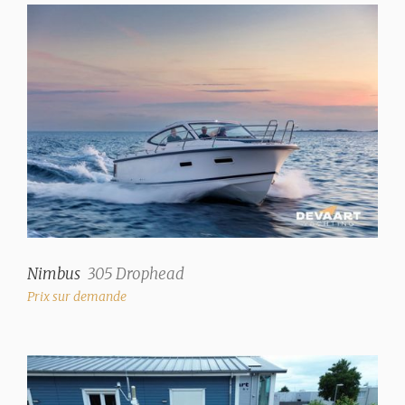
Couleur de plate-forme
Blanc
Matériel de pont
Polyester
Poids
6.900 kg
Direction
Volant
Emplacement poste de pilotage
Nimbus
305 Drophead
Inside
Prix sur demande
Volets compensateurs
✓