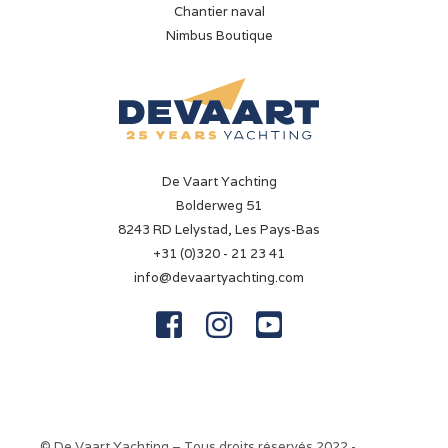
Chantier naval
Électrique
Nimbus Boutique
Batterie
✓
Chargeur de batterie
✓
De Vaart Yachting
Prise de quai
Bolderweg 51
✓
8243 RD Lelystad, Les Pays-Bas
+31 (0)320 - 21 23 41
info@devaartyachting.com
Navigation



Compas de route
✓
Loch
✓
© De Vaart Yachting – Tous droits réservés 2022 -