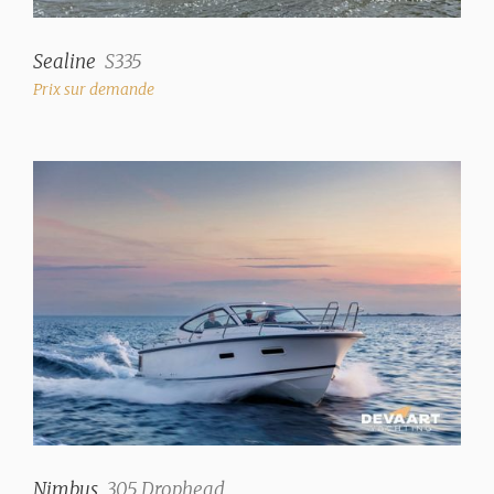
Télévision
Écran plat Medion
Sealine
S335
Radio/CD
Prix sur demande
Sony
Réception satellite
✓
Cuisinier
gaz à 3 brûleurs (+
Hotte aspirante
Dometic)
Micro-onde
four à micro-ondes
Réfrigérateur
+ tiroir réfrigéré
supplémentaire
Nimbus
305 Drophead