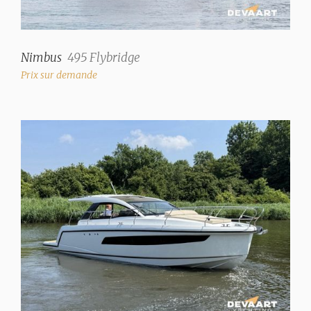
Pompe de vidange de réservoir d'eaux usées
✓
Nimbus
495 Flybridge
Extracteur de pont pour eaux usées
Prix sur demande
✓
Système d'eau
système de pression
Eau chaude
✓
Douches
2 (+ douchette
extérieure chaude et
froide)
Toilettes
2 (électrique)