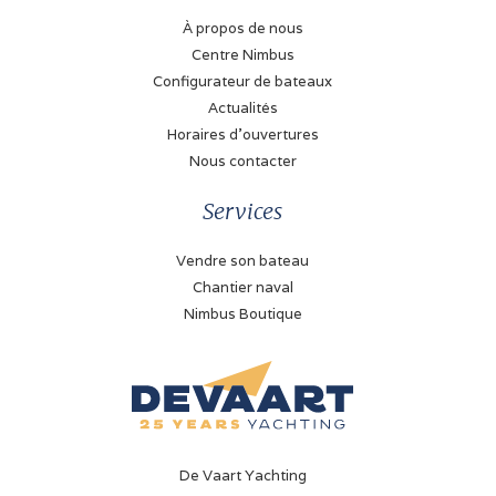
À propos de nous
Type de transmission
Centre Nimbus
Moteur inboard avec
arbre
Configurateur de bateaux
Actualités
Typ de essence
Horaires d'ouvertures
Gasoil
Nous contacter
Propulsion
Services
Propellor
Vendre son bateau
Réservoir de carburant
Chantier naval
1260 Litre
Nimbus Boutique
Propulseur d'étrave
Électrique (Sidepower)
Batterie
✓
De Vaart Yachting
Chargeur de batterie