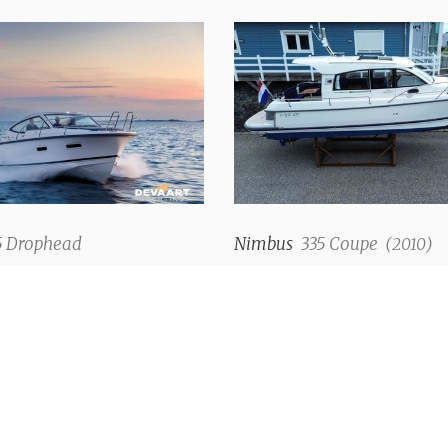
Nb. de couchettes
Type d'intérieur
Couleur tissus d'ameuble
Réservoir d'eau
Réservoir eaux noires
Pompe de vidange de rése
usées
5 Drophead
Nimbus
335 Coupe
(
2010
)
nde
€ 187.000,--
Eau chaude
Douches
Toilettes
Radio/CD