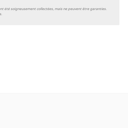
ont été soigneusement collectées, mais ne peuvent être garanties.
s.
Nimbus Boats
B
V-bottom
Blanc
4025 kg
Volant
✓
2