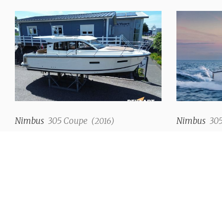
Nimbus
305 Coupe
Nimbus
30
(
2016
)
€ 246.000,--
Prix sur dema
Autres bateaux de démo/stock