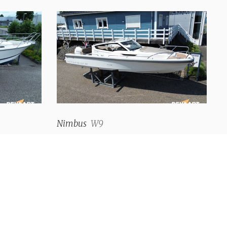
4
Moderne, lumière
ment
Beige
150 litre
80 Litre
rvoir d'eaux
✓
Nimbus
W9
€ 196.000,--
✓
1 (+ douche extérieure (chaud + froid))
électrique
Fusion MS-RA70N (pas de CD)
gaz à 2 brûleurs (Plaque de cuisson en