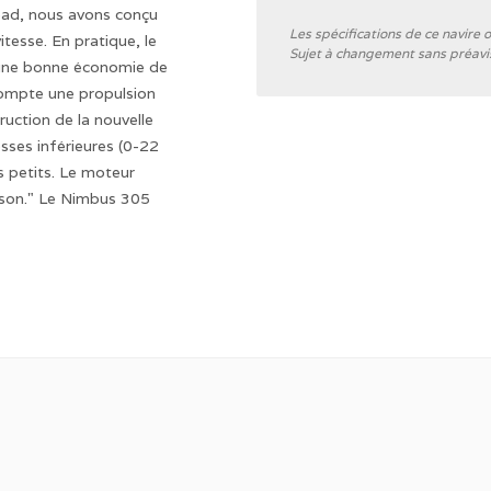
ad, nous avons conçu
Général
Les spécifications de ce navire 
tesse. En pratique, le
Sujet à changement sans préavi
 une bonne économie de
Chantier naval
 compte une propulsion
uction de la nouvelle
Catégorie CE
sses inférieures (0-22
Type de coque
 petits. Le moteur
sson." Le Nimbus 305
Couleur de la coque
Déplacement
Direction
Volets compensateurs
Intérieur
Nombre de cabines