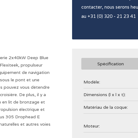
contacter, nous serons he
au +31 (0) 320 - 21 23 41
terie 2x40kW Deep Blue
Spécification
lexiteek, propulseur
 équipement de navigation
sous le pont et une
Modèle:
ous pouvez vous détendre
isière. De plus, il y a
Dimensions (l x l x t):
 en lit de bronzage et
Matériau de la coque:
opulsion électrique et
mbus 305 Drophead E
naturelles et autres voies
Moteur: