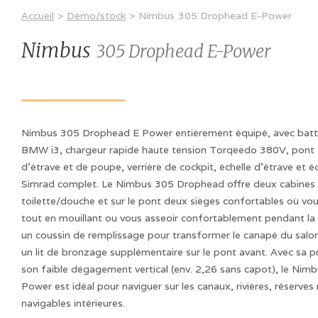
Accueil
>
Démo/stock
>
Nimbus
305 Drophead E-Power
Nimbus
305 Drophead E-Power
Nimbus 305 Drophead E Power entièrement équipé, avec bat
BMW i3, chargeur rapide haute tension Torqeedo 380V, pont F
d'étrave et de poupe, verrière de cockpit, échelle d'étrave et
Simrad complet. Le Nimbus 305 Drophead offre deux cabines 
toilette/douche et sur le pont deux sièges confortables où v
tout en mouillant ou vous asseoir confortablement pendant la cro
un coussin de remplissage pour transformer le canapé du salon
un lit de bronzage supplémentaire sur le pont avant. Avec sa pr
son faible dégagement vertical (env. 2,26 sans capot), le Ni
Power est idéal pour naviguer sur les canaux, rivières, réserves 
navigables intérieures.