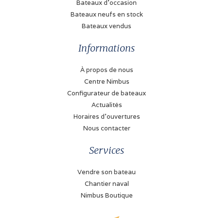
Bateaux d'occasion
Bateaux neufs en stock
Modèle
Bateaux vendus
TMD31L
Informations
Puissance (chacun)
100 cv
À propos de nous
Centre Nimbus
Type de transmission
Configurateur de bateaux
Moteur inboard avec
Actualités
arbre
Horaires d'ouvertures
Typ de essence
Nous contacter
Gasoil
Services
Réservoir de carburant
350 Litre
Vendre son bateau
Chantier naval
Jauge du réservoir de carburant
Nimbus Boutique
VDO