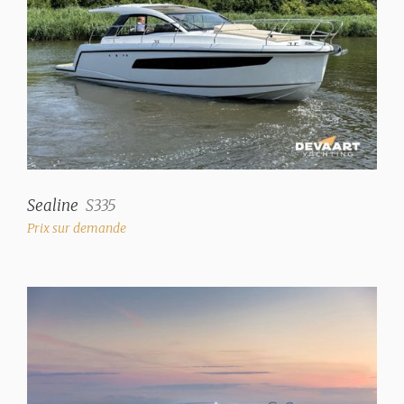
Emplacement poste de pilotage
à l'intérieur + à
l'extérieur
Intérieur
Salon
✓
Nombre de cabines
Sealine
S335
1
Prix sur demande
Nb. de couchettes
2
Couchettes supplémentaires
2
Type d'intérieur
Finition en bois de teck