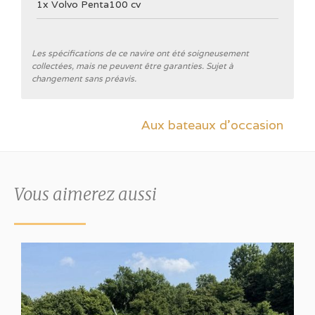
1x Volvo Penta100 cv
Général
Les spécifications de ce navire ont été soigneusement
collectées, mais ne peuvent être garanties. Sujet à
changement sans préavis.
Chantier naval
Pedro
Aux bateaux d'occasion
Type de coque
Bouchain
Couleur de la coque
Vous aimerez aussi
Blanc
Cabine arrière
✓
Déplacement
8000 kg