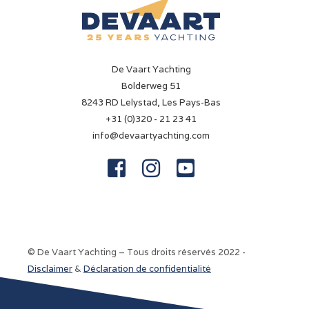
Tachymètre
Volvo Penta
Jauge de pression d'huile
Volvo Penta
De Vaart Yachting
Bolderweg 51
Indicateur de température
8243 RD Lelystad, Les Pays-Bas
Volvo Penta
+31 (0)320 - 21 23 41
info@devaartyachting.com
Propulseur d'étrave
Électrique



Propulseur de poupe
Électrique
Batterie
3 Ah
© De Vaart Yachting – Tous droits réservés 2022 -
Disclaimer
&
Déclaration de confidentialité
Chargeur de batterie
25 A (Victron Pallos)