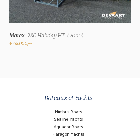
Cuisinier
gaz à 3 brûleurs
Réfrigérateur
Marex
280 Holiday HT
(
2000
)
80 Litre (Waeco)
€ 68.000,--
Chauffage
Air chaud (Webasto)
Motorisation et Équipement
Nombre de moteurs
Bateaux et Yachts
1
Type
Nimbus Boats
in-bord
Sealine Yachts
Aquador Boats
Marque
Paragon Yachts
Volvo Penta