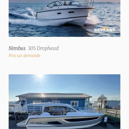
et de frêne
Couleur tissus d'ameublement
Blanc
Réservoir d'eau
250 litre
Nimbus
305 Drophead
Jauge de réservoir d'eau
Prix sur demande
VDO
Réservoir eaux noires
100 Litre
Compteur de réservoir d'eau noire
✓
Pompe de vidange de réservoir d'eaux usées
✓
Extracteur de pont pour eaux usées