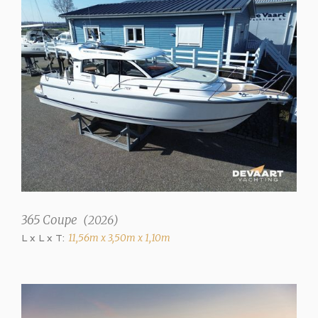
Électrique
Taud de cockpit
✓
Coussins d'éxterieur
+ coussins bain de soleil
pour le pont avant
Couvertures
Toile de fenêtre, housse
de bain de soleil sur le
pont avant et table de
cockpit
365 Coupe
(
2026
)
Plate-forme de bain
L x L x T:
11,56m x 3,50m x 1,10m
Magnifié + Flexiteek
"Classic Teak Black"
(noir teck classique)
Échelle de bain