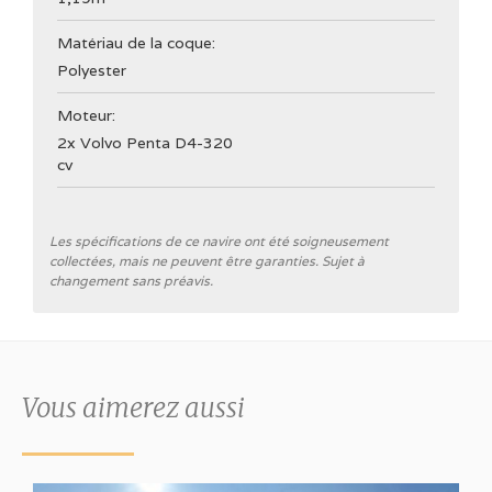
Matériau de la coque:
Polyester
Moteur:
2x Volvo Penta D4-320
cv
Général
Les spécifications de ce navire ont été soigneusement
collectées, mais ne peuvent être garanties. Sujet à
changement sans préavis.
Chantier naval
Hanse Yachts AG
Catégorie CE
B
Vous aimerez aussi
Type de coque
V-bottom