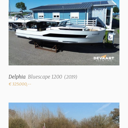
Réservoir d'eau
350 litre
Réservoir eaux noires
170 Litre
Système d'eau
système de pression
Eau chaude
✓
Delphia
Douches
Bluescape 1200
(
2019
)
2
€ 325.000,--
Toilettes
2 (électrique)
Cuisinier
gaz à 2 brûleurs