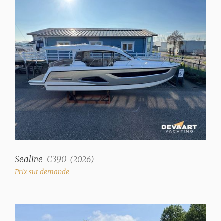
Couleur de la coque
Blanc
Déplacement
10520 kg
Direction
Volant
Emplacement poste de pilotage
à l'intérieur
Volets compensateurs
✓
Sealine
C390
(
2026
)
Prix sur demande
Intérieur
Salon
✓