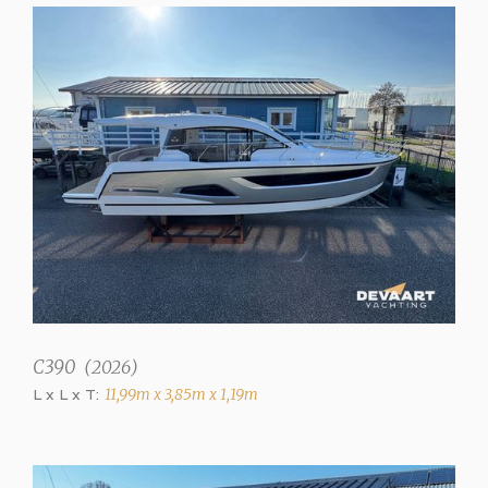
Prise de quai
✓
Navigation
Compas de route
✓
Feux de navigation
✓
Équipement
C390
(
2026
)
Ancre
L x L x T:
11,99m x 3,85m x 1,19m
✓
Guindeau electrique