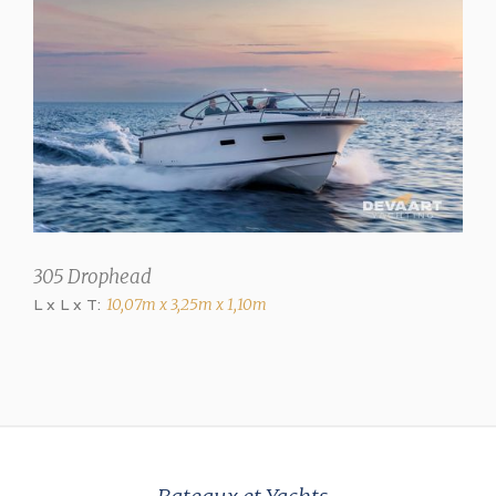
✓
Ailes - lignes
✓
Table de cockpit
✓
Sécurité
Pompe de cale
305 Drophead
Manuel, électrique
L x L x T:
10,07m x 3,25m x 1,10m