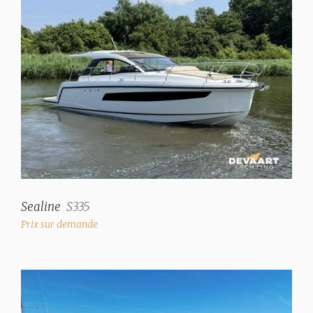
Nombre de cabines
3
Nb. de couchettes
6
Type d'intérieur
Meuble Madison Wood
finition bois avec
revêtement Oyster i
Couleur tissus d'ameublement
Beige
Sealine
S335
Prix sur demande
Rideaux
rideaux plissés fenêtres
latérales du salon, porte
coulissante et fenêtre
pivotante