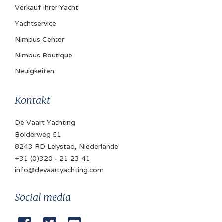
Verkauf ihrer Yacht
Batterie
Yachtservice
✓
Nimbus Center
Batterieladegerät
Nimbus Boutique
✓
Neuigkeiten
Landanschluss
✓
Kontakt
De Vaart Yachting
Bolderweg 51
Navigation
Log
8243 RD Lelystad, Niederlande
+31 (0)320 - 21 23 41
Volvo Penta
info@devaartyachting.com
Echolot
✓
Social media
Navigationsbeleuchtung