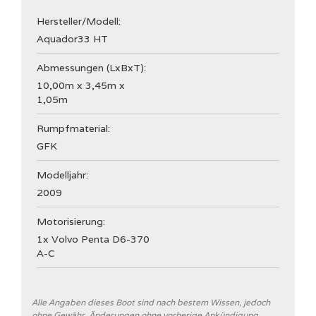
Hersteller/Modell:
Aquador
33 HT
Abmessungen (LxBxT):
10,00m x 3,45m x
1,05m
Rumpfmaterial:
GFK
Modelljahr:
2009
Motorisierung:
1x Volvo Penta D6-370
A-C
Allgemein
Alle Angaben dieses Boot sind nach bestem Wissen, jedoch
ohne Gewähr. Änderungen ohne vorherige Ankündigung