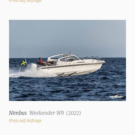
Preis auf Anfrage
Radio/CD
✓
Kocher
2 Flammen Diesel
(Wallas)
Kühlschrank
+ zusätzlicher
Kühlschrank im Cockpit
Heizung
Heißluft (Eberspächer)
Maschine und Ausstattung
Nimbus
Weekender W9
(
2022
)
Anzahl Motoren
Preis auf Anfrage
1