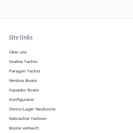
Marke
Volvo Penta
Modell
D6
Site links
Leistung (pro Stück)
370 PS
Über uns
Antrieb Typ
Sealine Yachts
Z-Antrieb
Paragon Yachts
Nimbus Boats
Treibstoffart
Diesel
Aquador Boats
Konfigurator
Brennstofftank
Demo/Lager Neuboote
500 Liter
Gebrachte Yachten
Bugstrahlruder
Boote verkauft
elektrisch