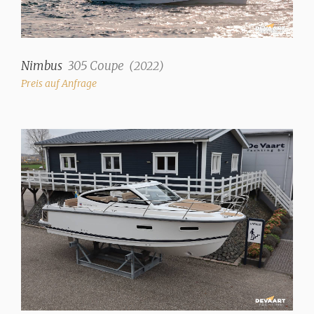
Interieur
Salon
✓
Anzahl der Kabinen
Nimbus
305 Coupe
(
2022
)
2
Preis auf Anfrage
Anzahl der Kojen
3
Zusätzliche Koje(n)
2
Innen Art
Mahagoni Hochglanz
Polsterfarbe
blau
Wassertank