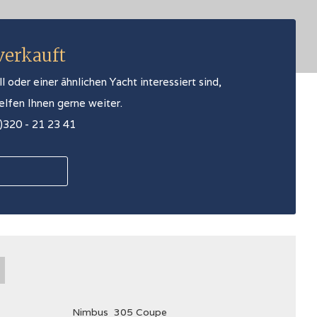
 verkauft
oder einer ähnlichen Yacht interessiert sind,
helfen Ihnen gerne weiter.
0)320 - 21 23 41
Nimbus
305 Coupe