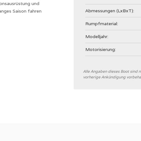
tionsausrüstung und
Abmessungen (LxBxT):
anges Saison fahren
Rumpfmaterial:
Modelljahr:
Motorisierung:
Allgemein
Alle Angaben dieses Boot sind
vorherige Ankündigung vorbeha
Werft
CE Kategorie
Rumpftyp
Rumpffarbe
Verdrängung