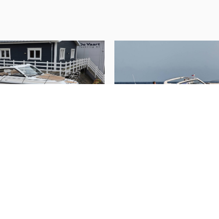
Trimklappen
Interieur
Anzahl der Kabinen
Anzahl der Kojen
Innen Art
Polsterfarbe
Wassertank
5 Drophead
Nimbus
Weekender W9
(
2022
)
(
20
Fäkalientank
age
Preis auf Anfrage
Decksabsaugung
Wassersystem