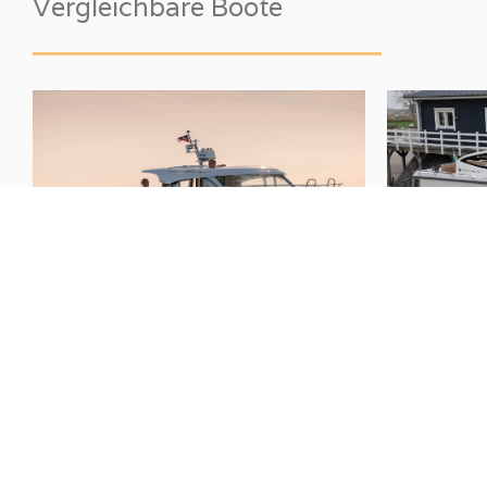
Vergleichbare Boote
Nimbus
305 Coupe
Nimbus
30
(
2022
)
Preis auf Anfrage
Preis auf Anfr