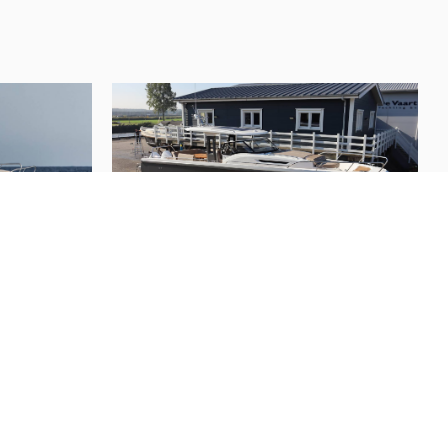
✓
2
4
Mahagoni holz
blau
150 Liter
Nimbus
T11
22
)
(
2022
)
80 Liter
Preis auf Anfrage
✓
Pressure system