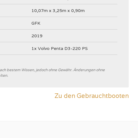
10,07m x 3,25m x 0,90m
GFK
2019
1x Volvo Penta D3-220 PS
 nach bestem Wissen, jedoch ohne Gewähr. Änderungen ohne
lten.
Nimbus Boats
B
Zu den Gebrauchtbooten
V-Rumpf
Weiß
4100 kg