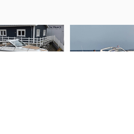
Trimklappen
Interieur
Anzahl der Kabinen
Anzahl der Kojen
Innen Art
Polsterfarbe
Wassertank
5 Drophead
Nimbus
Weekender W9
(
2022
)
(
20
Fäkalientank
age
Preis auf Anfrage
Abwassertank drainpump
Decksabsaugung