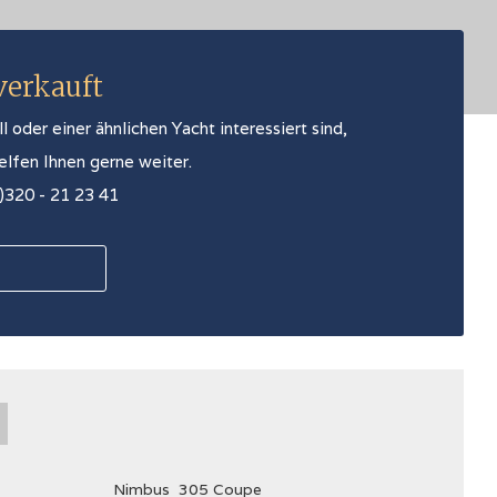
 verkauft
oder einer ähnlichen Yacht interessiert sind,
helfen Ihnen gerne weiter.
0)320 - 21 23 41
Nimbus
305 Coupe