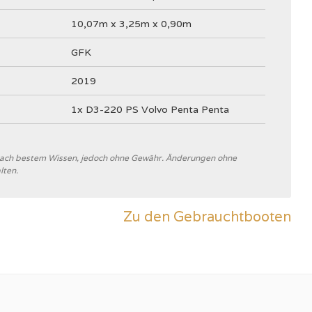
10,07m x 3,25m x 0,90m
GFK
2019
1x D3-220 PS Volvo Penta Penta
 nach bestem Wissen, jedoch ohne Gewähr. Änderungen ohne
lten.
Nimbus Boats Sweden
B
Zu den Gebrauchtbooten
V-Rumpf
Weiß
4100 kg