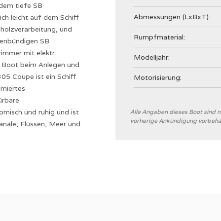
dem tiefe SB
Abmessungen (LxBxT):
h leicht auf dem Schiff
 holzverarbeitung, und
Rumpfmaterial:
chenbündigen SB
immer mit elektr.
Modelljahr:
as Boot beim Anlegen und
05 Coupe ist ein Schiff
Motorisierung:
imiertes
ürbare
omisch und ruhig und ist
Allgemein
Alle Angaben dieses Boot sind
vorherige Ankündigung vorbeha
Werft
anäle, Flüssen, Meer und
CE Kategorie
Rumpftyp
Rumpffarbe
Verdrängung