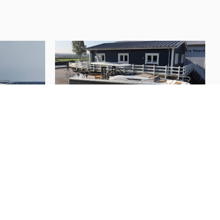
✓
2
4
Mahagoni
blau
150 Liter
Nimbus
T11
22
)
(
2022
)
80 Liter
Preis auf Anfrage
✓
✓