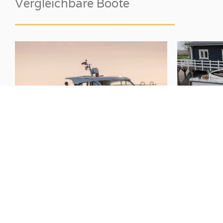
Vergleichbare Boote
Nimbus
305 Coupe
Nimbus
30
(
2022
)
Preis auf Anfrage
Preis auf Anfr