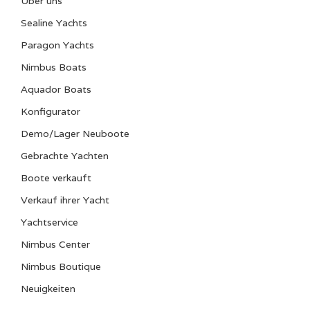
Über uns
2
Sealine Yachts
Marke
Paragon Yachts
Volvo Penta
Nimbus Boats
Modell
Aquador Boats
D4
Konfigurator
Leistung (pro Stück)
Demo/Lager Neuboote
300 PS
Gebrachte Yachten
Antrieb Typ
Boote verkauft
Welle
Verkauf ihrer Yacht
Yachtservice
Treibstoffart
Diesel
Nimbus Center
Nimbus Boutique
Antrieb
Neuigkeiten
propellor