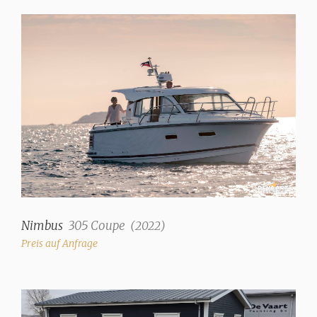
Mahagoni
Polsterfarbe
Beige
Wassertank
270 Liter
Fäkalientank
120 Liter
Abwassertank drainpump
✓
Nimbus
305 Coupe
(
2022
)
Decksabsaugung
Preis auf Anfrage
✓
Wassersystem
Drucksystem