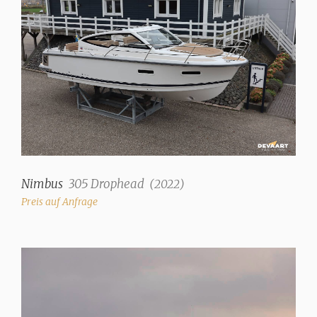
Warmwasser
✓
Duschen
1 (+ Heckdusche w+k)
Toiletten
1 (elektrisch)
Fernsehen
24" im Salon inkl.
Nimbus
305 Drophead
(
2022
)
Antenne
Preis auf Anfrage
Radio/CD
Stereo Fusion MS-RA70N
mit Bluetooth
DVD-Player
✓