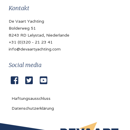
Brennstofftank
Kontakt
700 Liter
De Vaart Yachting
Bugstrahlruder
Bolderweg 51
elektrisch
8243 RD Lelystad, Niederlande
+31 (0)320 - 21 23 41
Heckstrahlruder
info@devaartyachting.com
elektrisch
Batterie
Social media
✓



Batterieladegerät
✓
Haftungsausschluss
Landanschluss
Datenschutzerklärung
✓
Sonnenkollektor
✓