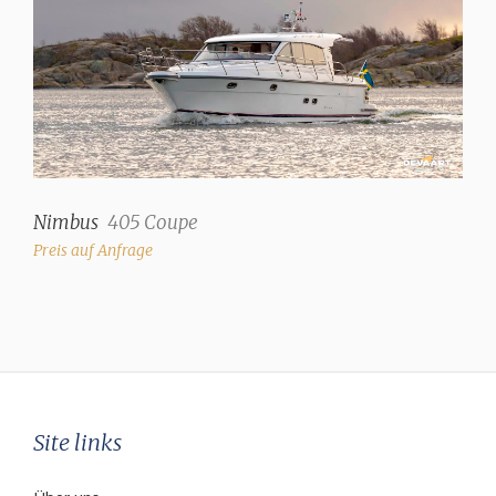
Kocher
2 Flammen Gas (Ceran
Kochfeld)
Backofen
✓
Kühlschrank
Nimbus
405 Coupe
+ zusätzliche
Kühlschublade im Salon
Preis auf Anfrage
(36 Liter)
Heizung
Heißluft (+ Defroster
Eberspächer)
Site links
Maschine und Ausstattung
Anzahl Motoren