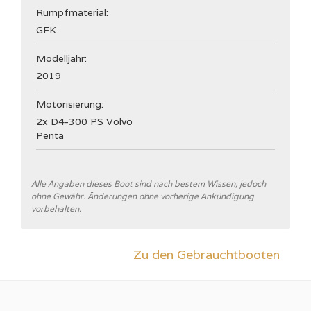
Rumpfmaterial:
GFK
Modelljahr:
2019
Motorisierung:
2x D4-300 PS Volvo
Penta
Allgemein
Alle Angaben dieses Boot sind nach bestem Wissen, jedoch
ohne Gewähr. Änderungen ohne vorherige Ankündigung
Werft
vorbehalten.
Nimbus Boats Sweden
CE Kategorie
Zu den Gebrauchtbooten
B
Rumpftyp