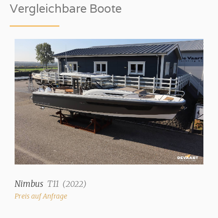
V-Rumpf
Vergleichbare Boote
Rumpffarbe
Weiß
Verdrängung
6914 kg
Trimklappen
✓
Interieur
Anzahl der Kabinen
2
Anzahl der Kojen
Nimbus
T11
(
2022
)
4
Preis auf Anfrage
Innen Art