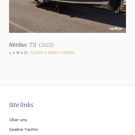
Nimbus
T11
(
2022
)
L x B x D:
12,40m x 3,46m x 0,90m
Site links
Über uns
Sealine Yachts