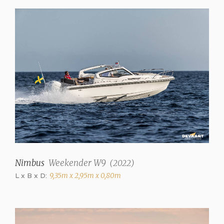
Nimbus
Weekender W9
(
2022
)
L x B x D:
9,35m x 2,95m x 0,80m