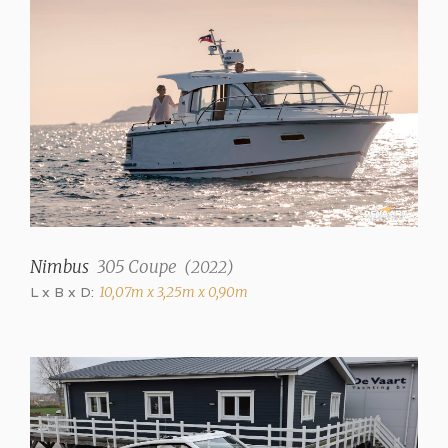
Nimbus
305 Coupe
(
2022
)
L x B x D:
10,07m x 3,25m x 0,90m