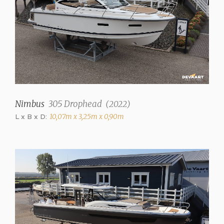
Nimbus
305 Drophead
(
2022
)
L x B x D:
10,07m x 3,25m x 0,90m