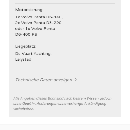
Motorisierung:
* Pflichtfeld
1x Volvo Penta D6-340,
2x Volvo Penta D3-220
oder 1x Volvo Penta
D6-400 PS
Liegeplatz:
De Vaart Yachting,
Lelystad
Technische Daten anzeigen
Allgemein
Alle Angaben dieses Boot sind nach bestem Wissen, jedoch
ohne Gewähr. Änderungen ohne vorherige Ankündigung
Werft
vorbehalten.
Hanse Yachts AG
CE Kategorie