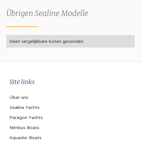
B
Übrigen
Sealine
Modelle
Rumpftyp
V-Rumpf
Verdrängung
Geen vergelijkbare boten gevonden
6670 kg
Interieur
Anzahl der Kabinen
Site links
2
Über uns
Zusätzliche Koje(n)
4
Sealine Yachts
Paragon Yachts
Wassertank
Nimbus Boats
220 Liter
Aquador Boats