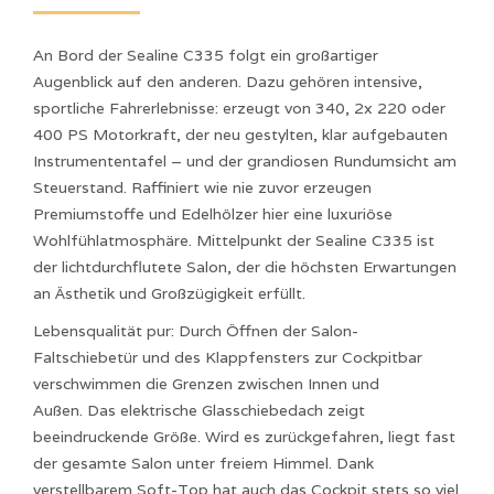
An Bord der Sealine C335 folgt ein großartiger
Augenblick auf den anderen. Dazu gehören intensive,
sportliche Fahrerlebnisse: erzeugt von 340, 2x 220 oder
400 PS Motorkraft, der neu gestylten, klar aufgebauten
Instrumententafel – und der grandiosen Rundumsicht am
Steuerstand. Raffiniert wie nie zuvor erzeugen
Premiumstoffe und Edelhölzer hier eine luxuriöse
Wohlfühlatmosphäre. Mittelpunkt der Sealine C335 ist
der lichtdurchflutete Salon, der die höchsten Erwartungen
an Ästhetik und Großzügigkeit erfüllt.
Lebensqualität pur: Durch Öffnen der Salon-
Faltschiebetür und des Klappfensters zur Cockpitbar
verschwimmen die Grenzen zwischen Innen und
Außen. Das elektrische Glasschiebedach zeigt
beeindruckende Größe. Wird es zurückgefahren, liegt fast
der gesamte Salon unter freiem Himmel. Dank
verstellbarem Soft-Top hat auch das Cockpit stets so viel