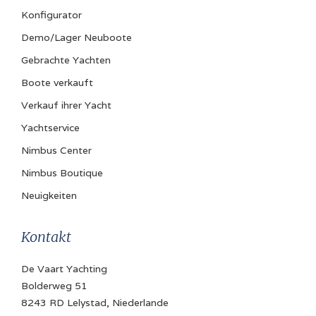
Toiletten
Konfigurator
1 (manual)
Demo/Lager Neuboote
Gebrachte Yachten
Maschine und Ausstattung
Boote verkauft
Art
Verkauf ihrer Yacht
Innenborder
Yachtservice
Antrieb
Nimbus Center
Z-Antrieb
Nimbus Boutique
Treibstoffart
Neuigkeiten
Diesel
Kontakt
Brennstofftank
570 Liter
De Vaart Yachting
Bolderweg 51
8243 RD Lelystad, Niederlande