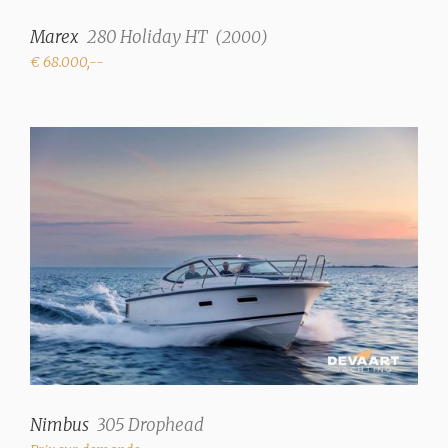
✓
Marex
280 Holiday HT
(
2000
)
Réservoir eaux noires
€ 68.000,--
100 Litre
Pompe de vidange de réservoir d'eaux usées
✓
Système d'eau
système de pression
Eau chaude
Chaudière Isotemp
Douches
1 (+ douche extérieure
chaude et froide)
Toilettes
1 (manual) (Jabsco)
Nimbus
305 Drophead