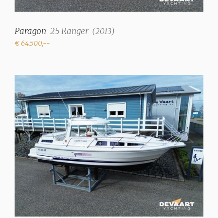
Nombre de cabines
2
Paragon
25 Ranger
(
2013
)
€ 64.500,--
Nb. de couchettes
4
Couchettes supplémentaires
2
Type d'intérieur
Finition en bois de teck
Couleur tissus d'ameublement
bleu
Réservoir d'eau
150 litre
Jauge de réservoir d'eau