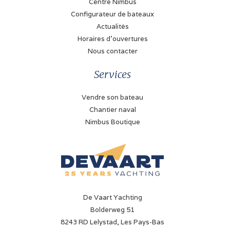
Centre Nimbus
Wema
Configurateur de bateaux
Tachymètre
Actualités
Volvo Penta
Horaires d'ouvertures
Nous contacter
Jauge de pression d'huile
Volvo Penta
Services
Indicateur de température
Vendre son bateau
Volvo Penta
Chantier naval
Nimbus Boutique
Propulseur d'étrave
Électrique
Batterie
2 Ah
Chargeur de batterie
De Vaart Yachting
30 A (Victron Phoenix)
Bolderweg 51
8243 RD Lelystad, Les Pays-Bas
Convertisseur