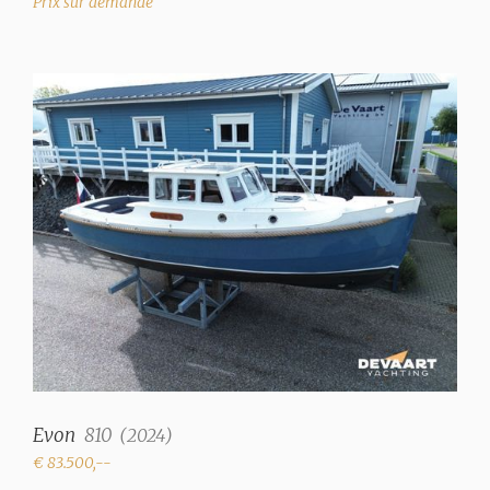
Prix sur demande
Radio/CD
G4marine
RM7450/Bluetooth (pas
de CD)
Cuisinier
Gasoil à 2 brûleurs
(Wallas)
Réfrigérateur
✓
Motorisation et Équipement
Nombre de moteurs
1
Type
Evon
810
(
2024
)
in-bord
€ 83.500,--