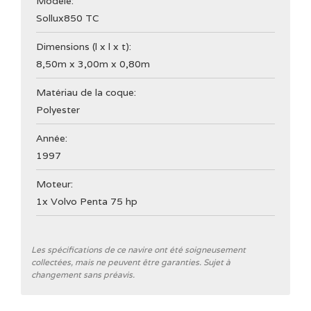
Modèle:
Sollux
850 TC
Dimensions (l x l x t):
8,50m x 3,00m x 0,80m
Matériau de la coque:
Polyester
Année:
1997
Moteur:
1x Volvo Penta 75 hp
Général
Les spécifications de ce navire ont été soigneusement
collectées, mais ne peuvent être garanties. Sujet à
changement sans préavis.
Chantier naval
Sollux Boats, Norway