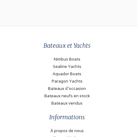
Marque
Volvo Penta
Modèle
TMD22
Bateaux et Yachts
Puissance (chacun)
75 kW
Nimbus Boats
Type de transmission
Sealine Yachts
Moteur inboard avec
Aquador Boats
arbre
Paragon Yachts
Bateaux d'occasion
Typ de essence
Bateaux neufs en stock
Gasoil
Bateaux vendus
Réservoir de carburant
Informations
230 Litre
À propos de nous
Jauge du réservoir de carburant